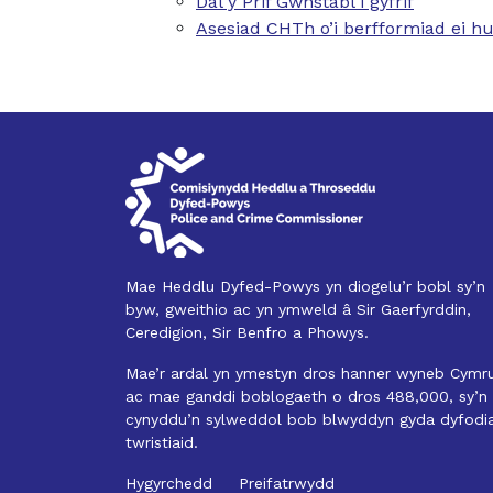
Dal y Prif Gwnstabl i gyfrif
Asesiad CHTh o’i berfformiad ei hu
Mae Heddlu Dyfed-Powys yn diogelu’r bobl sy’n
byw, gweithio ac yn ymweld â Sir Gaerfyrddin,
Ceredigion, Sir Benfro a Phowys.
Mae’r ardal yn ymestyn dros hanner wyneb Cymru
ac mae ganddi boblogaeth o dros 488,000, sy’n
cynyddu’n sylweddol bob blwyddyn gyda dyfodi
twristiaid.
Hygyrchedd
Preifatrwydd