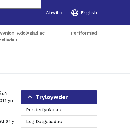
Chwilio
English
wynion, Adolygiad ac
Perfformiad
peliadau
áu'r
Tryloywder
011 yn
Penderfyniadau
au ar y
Log Datgeliadau