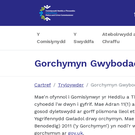
Y
Y
Atebolrwydd 
Comisiynydd
Swyddfa
Chraffu
Gorchymyn Gwybodae
Cartref
Tryloywder
Gorchymyn Gwybod
Mae'n ofynnol i Gomisiynwyr yr Heddlu a T
cyhoedd i'w dwyn i gyfrif. Mae Adran 11(1) 
gosod dyletswydd ar gorff plismona lleol e
Ysgrifennydd Gwladol drwy orchymyn. Mae 
Benodedig) 2011 (‘y Gorchymyn’) yn nodi’r 
gorchymyn ar
gov.uk
.