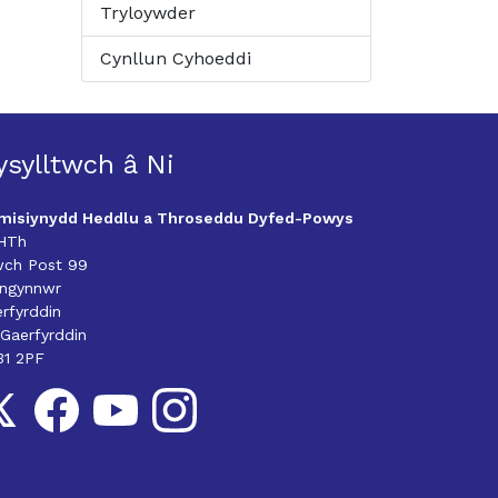
Tryloywder
Cynllun Cyhoeddi
ysylltwch â Ni
misiynydd Heddlu a Throseddu Dyfed-Powys
HTh
wch Post 99
angynnwr
rfyrddin
 Gaerfyrddin
31 2PF
llow us on Twitter
Follow us on Facebook
Follow us on YouTube
Follow us on Instagram