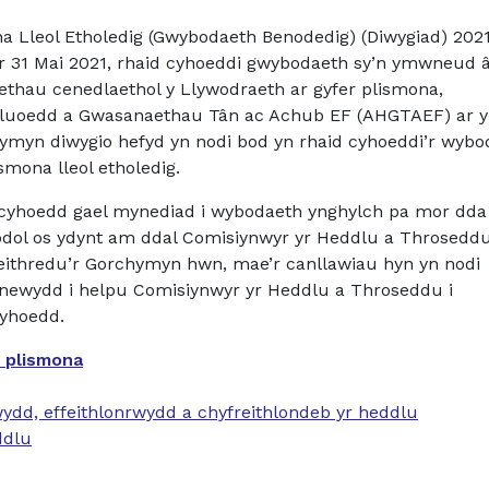
 Lleol Etholedig (Gwybodaeth Benodedig) (Diwygiad) 2021 
ar 31 Mai 2021, rhaid cyhoeddi gwybodaeth sy’n ymwneud 
ethau cenedlaethol y Llywodraeth ar gyfer plismona,
dluoedd a Gwasanaethau Tân ac Achub EF (AHGTAEF) ar y
hymyn diwygio hefyd yn nodi bod yn rhaid cyhoeddi’r wybo
mona lleol etholedig.
y cyhoedd gael mynediad i wybodaeth ynghylch pa mor dd
dol os ydynt am ddal Comisiynwyr yr Heddlu a Throseddu
weithredu’r Gorchymyn hwn, mae’r canllawiau hyn yn nodi
newydd i helpu Comisiynwyr yr Heddlu a Throseddu i
cyhoedd.
r plismona
wydd, effeithlonrwydd a chyfreithlondeb yr heddlu
ddlu