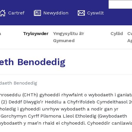
Cartref
Newyddion
Cyswllt
a
Tryloywder
Ymgysylltu â'r
Cyllid
C
Gymuned
A
th Benodedig
aeth Benodedig
hroseddu (CHTh) gyhoeddi rhywfaint o wybodaeth i ganiat
a (2) Deddf Diwygio’r Heddlu a Chyfrifoldeb Cymdeithasol 2
tholedig i gyhoeddi unrhyw wybodaeth a nodir gan yr
Gorchymyn Cyrff Plismona Lleol Etholedig (Gwybodaeth
wybodaeth y mae’n rhaid ei chyhoeddi. Cyhoeddir canllawi