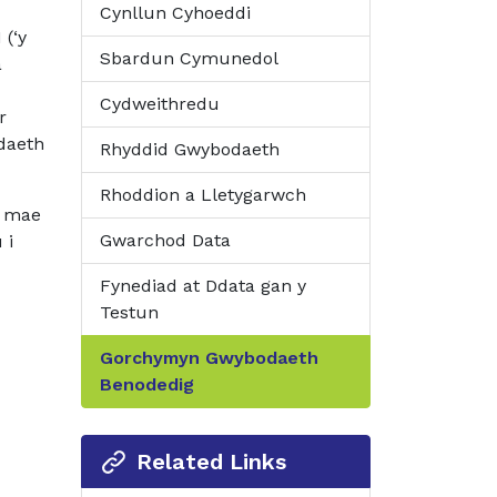
Cynllun Cyhoeddi
(‘y
Sbardun Cymunedol
â
Cydweithredu
r
daeth
Rhyddid Gwybodaeth
Rhoddion a Lletygarwch
a mae
Gwarchod Data
 i
Fynediad at Ddata gan y
Testun
Gorchymyn Gwybodaeth
Benodedig
Related Links