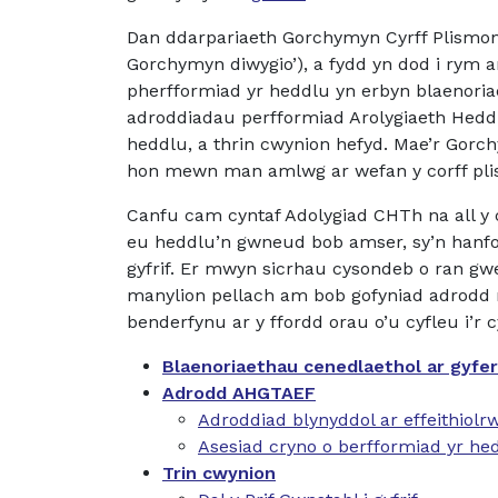
Dan ddarpariaeth Gorchymyn Cyrff Plismona
Gorchymyn diwygio’), a fydd yn dod i rym 
pherfformiad yr heddlu yn erbyn blaenoria
adroddiadau perfformiad Arolygiaeth Hed
heddlu, a thrin cwynion hefyd. Mae’r Gorc
hon mewn man amlwg ar wefan y corff plis
Canfu cam cyntaf Adolygiad CHTh na all 
eu heddlu’n gwneud bob amser, sy’n hanfo
gyfrif. Er mwyn sicrhau cysondeb o ran g
manylion pellach am bob gofyniad adrodd 
benderfynu ar y ffordd orau o’u cyfleu i’r 
Blaenoriaethau cenedlaethol ar gyfe
Adrodd AHGTAEF
Adroddiad blynyddol ar effeithiolr
Asesiad cryno o berfformiad yr he
Trin cwynion