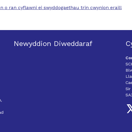
n o ran cyflawni ei swyddogaethau trin cwynion eraill
Newyddion Diweddaraf
C
Co
SC
Bl
Ll
Cae
Sir
SA
,
ad
Fo