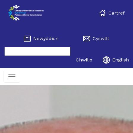
Cartref
Newyddion
Cyswllt
Chwilio
English