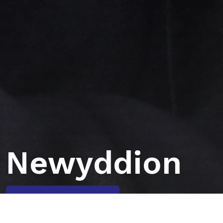
Newyddion
Mwy o wybodaeth »