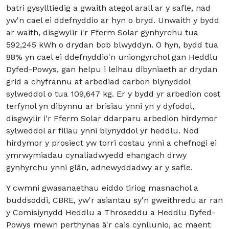
batri gysylltiedig a gwaith ategol arall ar y safle, nad
yw'n cael ei ddefnyddio ar hyn o bryd. Unwaith y bydd
ar waith, disgwylir i'r Fferm Solar gynhyrchu tua
592,245 kWh o drydan bob blwyddyn. O hyn, bydd tua
88% yn cael ei ddefnyddio'n uniongyrchol gan Heddlu
Dyfed-Powys, gan helpu i leihau dibyniaeth ar drydan
grid a chyfrannu at arbediad carbon blynyddol
sylweddol o tua 109,647 kg. Er y bydd yr arbedion cost
terfynol yn dibynnu ar brisiau ynni yn y dyfodol,
disgwylir i'r Fferm Solar ddarparu arbedion hirdymor
sylweddol ar filiau ynni blynyddol yr heddlu. Nod
hirdymor y prosiect yw torri costau ynni a chefnogi ei
ymrwymiadau cynaliadwyedd ehangach drwy
gynhyrchu ynni glân, adnewyddadwy ar y safle.
Y cwmni gwasanaethau eiddo tiriog masnachol a
buddsoddi, CBRE, yw'r asiantau sy'n gweithredu ar ran
y Comisiynydd Heddlu a Throseddu a Heddlu Dyfed-
Powys mewn perthynas â'r cais cynllunio, ac maent