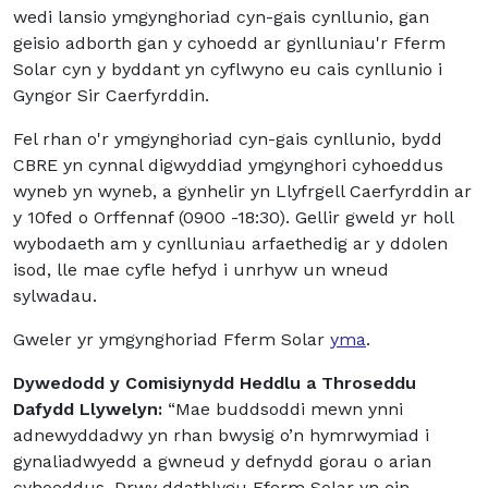
wedi lansio ymgynghoriad cyn-gais cynllunio, gan
geisio adborth gan y cyhoedd ar gynlluniau'r Fferm
Solar cyn y byddant yn cyflwyno eu cais cynllunio i
Gyngor Sir Caerfyrddin.
Fel rhan o'r ymgynghoriad cyn-gais cynllunio, bydd
CBRE yn cynnal digwyddiad ymgynghori cyhoeddus
wyneb yn wyneb, a gynhelir yn Llyfrgell Caerfyrddin ar
y 10fed o Orffennaf (0900 -18:30). Gellir gweld yr holl
wybodaeth am y cynlluniau arfaethedig ar y ddolen
isod, lle mae cyfle hefyd i unrhyw un wneud
sylwadau.
Gweler yr ymgynghoriad Fferm Solar
yma
.
Dywedodd y Comisiynydd Heddlu a Throseddu
Dafydd Llywelyn:
“Mae buddsoddi mewn ynni
adnewyddadwy yn rhan bwysig o’n hymrwymiad i
gynaliadwyedd a gwneud y defnydd gorau o arian
cyhoeddus. Drwy ddatblygu Fferm Solar yn ein