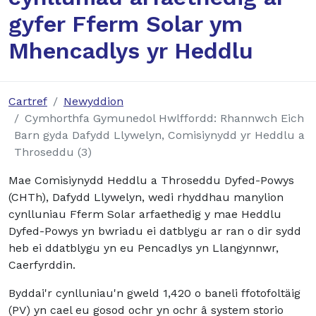
gyfer Fferm Solar ym
Mhencadlys yr Heddlu
Cartref
Newyddion
Cymhorthfa Gymunedol Hwlffordd: Rhannwch Eich
Barn gyda Dafydd Llywelyn, Comisiynydd yr Heddlu a
Throseddu (3)
Mae Comisiynydd Heddlu a Throseddu Dyfed-Powys
(CHTh), Dafydd Llywelyn, wedi rhyddhau manylion
cynlluniau Fferm Solar arfaethedig y mae Heddlu
Dyfed-Powys yn bwriadu ei datblygu ar ran o dir sydd
heb ei ddatblygu yn eu Pencadlys yn Llangynnwr,
Caerfyrddin.
Byddai'r cynlluniau'n gweld 1,420 o baneli ffotofoltäig
(PV) yn cael eu gosod ochr yn ochr â system storio