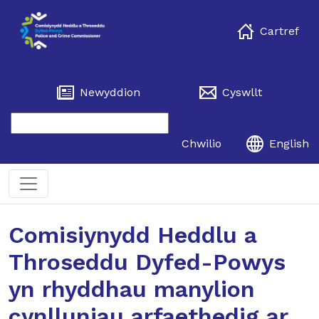
Cartref
Newyddion
Cyswllt
Chwilio
English
Comisiynydd Heddlu a
Throseddu Dyfed-Powys
yn rhyddhau manylion
cynlluniau arfaethedig ar