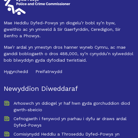
Mae Heddlu Dyfed-Powys yn diogelu’r bobl sy’n byw,
gweithio ac yn ymweld â Sir Gaerfyrddin, Ceredigion, Sir
Benfro a Phowys.
Mae’r ardal yn ymestyn dros hanner wyneb Cymru, ac mae
ganddi boblogaeth o dros 488,000, sy’n cynyddu’n sylweddol
bob blwyddyn gyda dyfodiad twristiaid.
Hygyrchedd
Preifatrwydd
Newyddion Diweddaraf
Arhoswch yn ddiogel yr haf hwn gyda gorchuddion diod
gwrth-sbeicio
Cefnogaeth i fenywod yn parhau i dyfu ar draws ardal
Dyfed-Powys
Comisiynydd Heddlu a Throseddu Dyfed-Powys yn