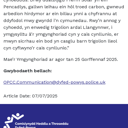
Pencadlys, gallwn leihau ein hôl troed carbon, gwneud
arbedion hirdymor ar ein biliau ynni a chyfrannu at
ddyfodol mwy gwyrdd i’n cymunedau. Rwy’n annog y
cyhoedd, yn enwedig trigolion ardal Llangynnwr, i
ymgysylltu â’r ymgynghoriad cyn y cais cynllunio, er
mwyn sicrhau ein bod yn casglu barn trigolion lleol
cyn cyflwyno’r cais cynllunio.”
Mae’r Ymgynghoriad ar agor tan 25 Gorffennaf 2025.
Gwybodaeth bellach:
OPCC.Communication@dyfed-powys.police.uk
Article Date: 07/07/2025