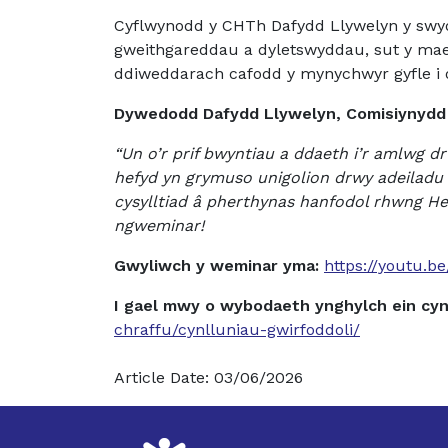
Cyflwynodd y CHTh Dafydd Llywelyn y swydd
gweithgareddau a dyletswyddau, sut y mae 
ddiweddarach cafodd y mynychwyr gyfle i o
Dywedodd
Dafydd Llywelyn, Comisiynydd
“Un o’r prif bwyntiau a ddaeth i’r amlwg 
hefyd yn grymuso unigolion drwy adeiladu s
cysylltiad â pherthynas hanfodol rhwng H
ngweminar!
Gwyliwch y weminar yma:
https://youtu.
I gael mwy o wybodaeth ynghylch ein cynl
chraffu/cynlluniau-gwirfoddoli/
Article Date: 03/06/2026