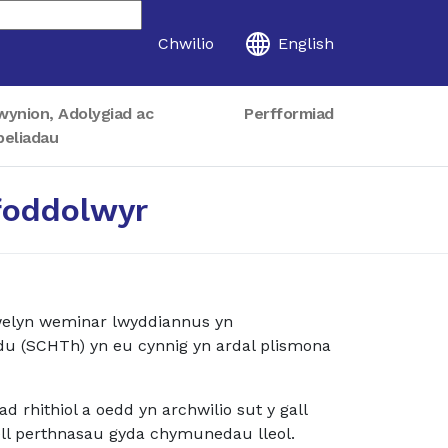
Chwilio
English
wynion, Adolygiad ac
Perfformiad
peliadau
foddolwyr
welyn weminar lwyddiannus yn
du (SCHTh) yn eu cynnig yn ardal plismona
 rhithiol a oedd yn archwilio sut y gall
ell perthnasau gyda chymunedau lleol.