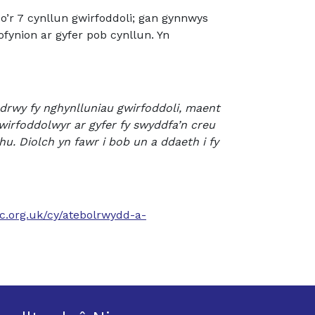
’r 7 cynllun gwirfoddoli; gan gynnwys
ynion ar gyfer pob cynllun. Yn
drwy fy nghynlluniau gwirfoddoli, maent
wirfoddolwyr ar gyfer fy swyddfa’n creu
. Diolch yn fawr i bob un a ddaeth i fy
c.org.uk/cy/atebolrwydd-a-