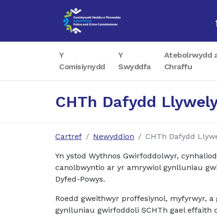
Y
Y
Atebolrwydd 
Comisiynydd
Swyddfa
Chraffu
CHTh Dafydd Llywely
Cartref
Newyddion
CHTh Dafydd Llywe
Yn ystod Wythnos Gwirfoddolwyr, cynhali
canolbwyntio ar yr amrywiol gynlluniau g
Dyfed-Powys.
Roedd gweithwyr proffesiynol, myfyrwyr, a 
gynlluniau gwirfoddoli SCHTh gael effaith