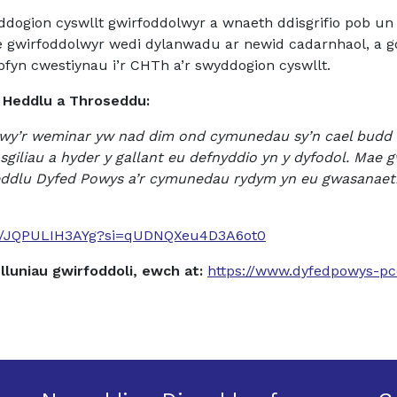
ogion cyswllt gwirfoddolwyr a wnaeth ddisgrifio pob un o
gwirfoddolwyr wedi dylanwadu ar newid cadarnhaol, a gof
fyn cwestiynau i’r CHTh a’r swyddogion cyswllt.
 Heddlu a Throseddu:
drwy’r weminar yw nad dim ond cymunedau sy’n cael budd 
giliau a hyder y gallant eu defnyddio yn y dyfodol. Mae g
eddlu Dyfed Powys a’r cymunedau rydym yn eu gwasanaethu
be/JQPULIH3AYg?si=qUDNQXeu4D3A6ot0
luniau gwirfoddoli, ewch at:
https://www.dyfedpowys-pc