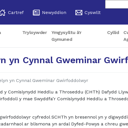
Cartref
Newyddion
Cyswllt
a
Tryloywder
Ymgysylltu â'r
Cyllid
C
Gymuned
A
n yn Cynnal Gweminar Gwir
lyn yn Cynnal Gweminar Gwirfoddolwyr
odd y Comisiynydd Heddlu a Throseddu (CHTh) Dafydd Lly
wirfoddoli y mae Swyddfa’r Comisiynydd Heddlu a Throsed
gwirfoddolwyr cyfredol SCHTh yn bresennol yn y digwyddiad
 cadarnhaol ar blismona yn ardal Dyfed-Powys a chreu gw